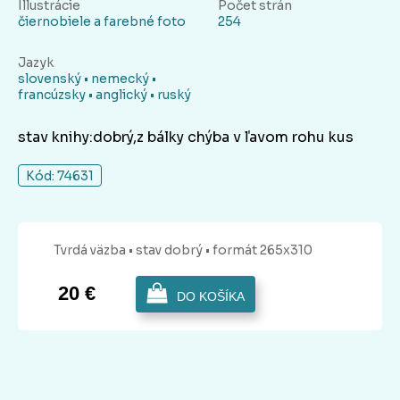
Illustrácie
Počet strán
čiernobiele a farebné foto
254
Jazyk
slovenský • nemecký •
francúzsky • anglický • ruský
stav knihy:dobrý,z bálky chýba v ľavom rohu kus
Kód: 74631
Tvrdá
väzba
• stav dobrý
• formát 265x310
20 €
DO KOŠÍKA