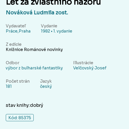
Let za zvláštního názoru
Nováková Ludmila zost.
Vydavateľ
Vydanie
Práce,Praha
1982 • 1. vydanie
Z edície
Knižnice Románové novinky
Odbor
Illustrácie
výbor z bulharské fantastiky
Velčovský Josef
Počet strán
Jazyk
181
český
stav knihy:dobrý
Kód: 85375