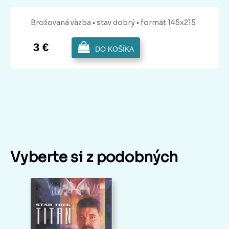
Brožovaná
väzba
• stav dobrý
• formát 145x215
3 €
DO KOŠÍKA
Vyberte si z podobných