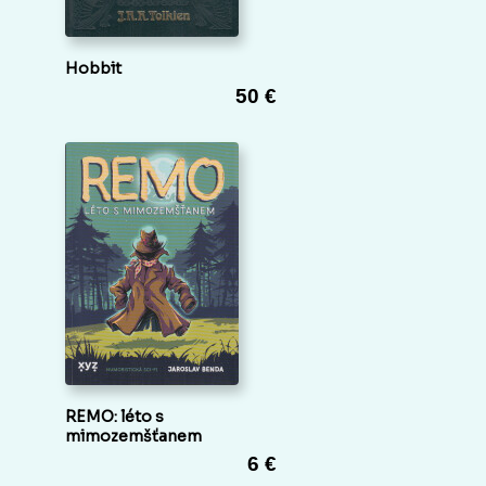
Hobbit
50 €
REMO: léto s
mimozemšťanem
6 €