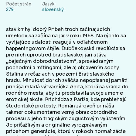
Počet strán
Jazyk
279
slovenský
stav knihy: dobrý Príbeh troch začínajúcich
umelcov sa začína na jar v roku 1968. Na rýchlo sa
vyvíjajúce udalosti reagujú v odľahčenom
happeningovom štýle. Dubčekovská revolúcia sa
pre nich uprostred bratislavskej jari stáva
„báječným dobrodružstvom“, sprevádzaným
pochodmi a mítingami, ale aj objavením sochy
Stalina v reťaziach v podzemí Bratislavského
hradu. Minulosť do ich zväčša nepopísanej pamäti
prináša mladá výtvarníčka Anita, ktorá sa vracia do
rodného mesta, aby tu predstavila svoje umenie
erotickej akcie. Prichádza z Paríža, kde prebiehajú
študentské protesty. Román zároveň prináša
takmer dokumentárne verný obraz obrodného
procesu s jeho tragickým augustovým vyústením.
Je príťažlivým a originálne vyrozprávaným
príbehom generácie, ktorú v rokoch normalizácie