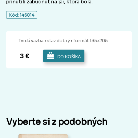
prinútili zabudnúť na jar, ktorá bola.
Kód: 146814
Tvrdá
väzba
• stav dobrý
• formát 135x205
3 €
DO KOŠÍKA
Vyberte si z podobných