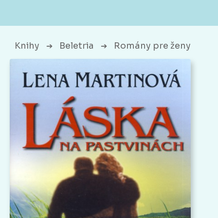
Knihy
Beletria
Romány pre ženy
➔
➔