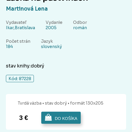
Martinová Lena
Vydavateľ
Vydanie
Odbor
Ikar,Bratislava
2005
román
Počet strán
Jazyk
184
slovenský
stav knihy:dobrý
Kód: 87228
Tvrdá
väzba
• stav dobrý
• formát 130x205
3 €
DO KOŠÍKA