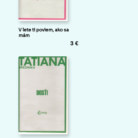
V lete ti poviem, ako sa
mám
3 €