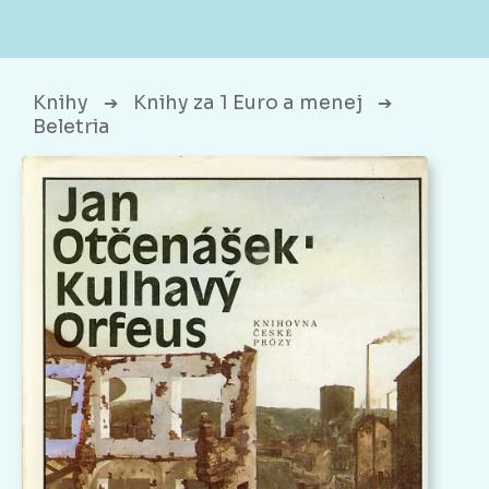
Knihy
Knihy za 1 Euro a menej
➔
➔
Beletria