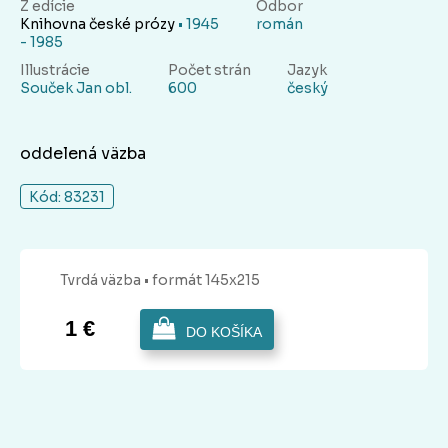
Z edície
Odbor
Knihovna české prózy
• 1945
román
- 1985
Illustrácie
Počet strán
Jazyk
Souček Jan obl.
600
český
oddelená väzba
Kód: 83231
Tvrdá
väzba
• formát 145x215
1 €
DO KOŠÍKA