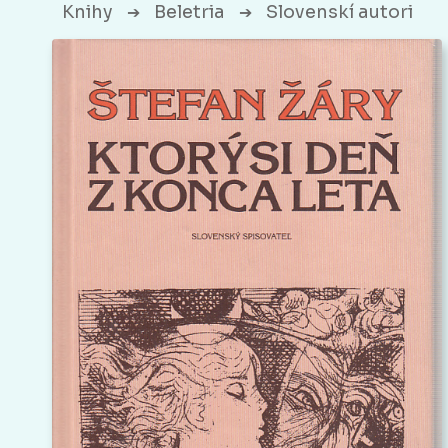
Knihy
Beletria
Slovenskí autori
➔
➔