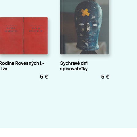
Rodina Rovesných I.-
Sychravé dni
II.zv.
spisovateľky
5 €
5 €