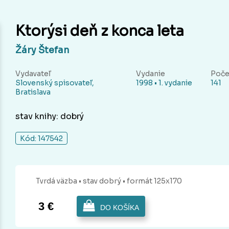
Ktorýsi deň z konca leta
Žáry Štefan
Vydavateľ
Vydanie
Poče
Slovenský spisovateľ,
1998 • 1. vydanie
141
Bratislava
stav knihy: dobrý
Kód: 147542
Tvrdá
väzba
• stav dobrý
• formát 125x170
3 €
DO KOŠÍKA