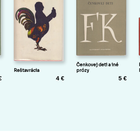
Čenkovej deti a iné
Reštavrácia
prózy
€
4 €
5 €