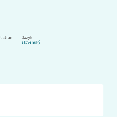
t strán
Jazyk
slovenský