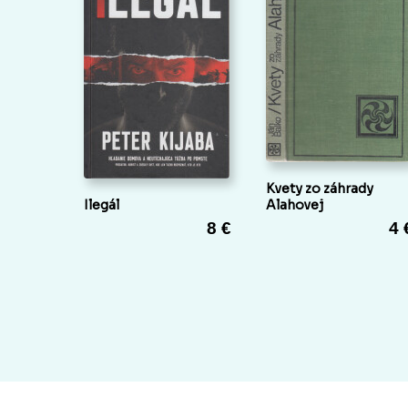
Kvety zo záhrady
Ilegál
Alahovej
8 €
4 