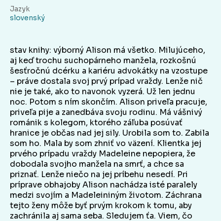
Jazyk
slovenský
stav knihy: výborný Alison má všetko. Milujúceho,
aj keď trochu suchopárneho manžela, rozkošnú
šesťročnú dcérku a kariéru advokátky na vzostupe
– práve dostala svoj prvý prípad vraždy. Lenže nič
nie je také, ako to navonok vyzerá. Už len jednu
noc. Potom s ním skončím. Alison priveľa pracuje,
priveľa pije a zanedbáva svoju rodinu. Má vášnivý
románik s kolegom, ktorého záľuba posúvať
hranice je občas nad jej sily. Urobila som to. Zabila
som ho. Mala by som zhniť vo väzení. Klientka jej
prvého prípadu vraždy Madeleine nepopiera, že
dobodala svojho manžela na smrť, a chce sa
priznať. Lenže niečo na jej príbehu nesedí. Pri
príprave obhajoby Alison nachádza isté paralely
medzi svojím a Madeleininým životom. Záchrana
tejto ženy môže byť prvým krokom k tomu, aby
zachránila aj sama seba. Sledujem ťa. Viem, čo