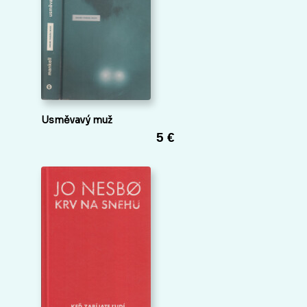
Usměvavý muž
5 €