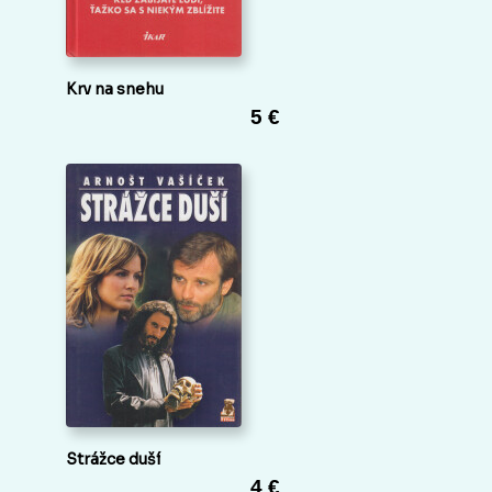
Krv na snehu
5 €
Strážce duší
4 €