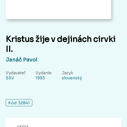
Kristus žije v dejinách cirvki
II.
Janáč Pavol
Vydavateľ
Vydanie
Jazyk
SSV
1993
slovenský
Kód: 32841
väzba