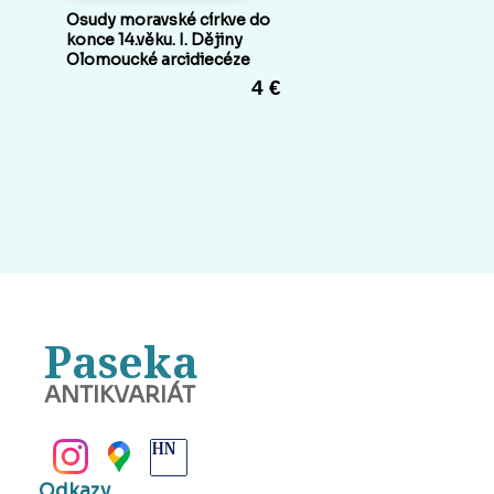
Osudy moravské církve do
konce 14.věku. I. Dějiny
Olomoucké arcidiecéze
4 €
Paseka
ANTIKVARIÁT
BANSKÁ BYSTRICA
Odkazy