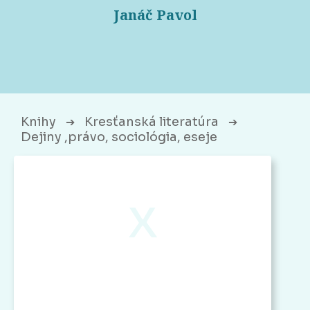
Janáč Pavol
Knihy
Kresťanská literatúra
➔
➔
Dejiny ,právo, sociológia, eseje
x