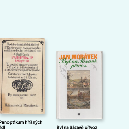
Panoptikum hříšných
lidí
Byl na Sázavě přívoz