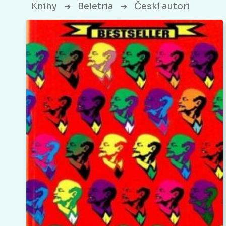
Knihy
Beletria
Českí autori
➔
➔