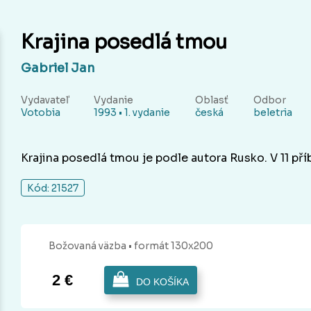
Krajina posedlá tmou
Gabriel Jan
Vydavateľ
Vydanie
Oblasť
Odbor
Votobia
1993 • 1. vydanie
česká
beletria
Krajina posedlá tmou je podle autora Rusko. V 11 př
Kód: 21527
Božovaná
väzba
• formát 130x200
2 €
DO KOŠÍKA