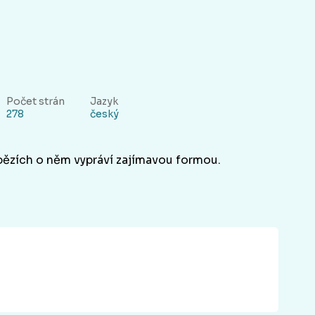
Počet strán
Jazyk
278
český
íbězích o něm vypráví zajímavou formou.