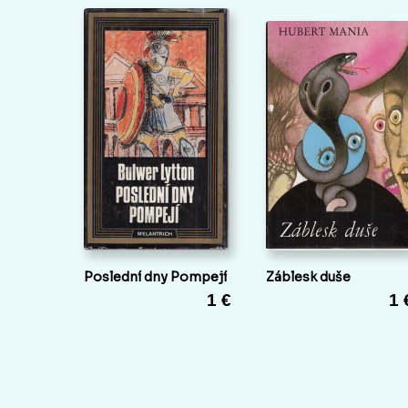
Poslední dny Pompejí
Záblesk duše
1 €
1 