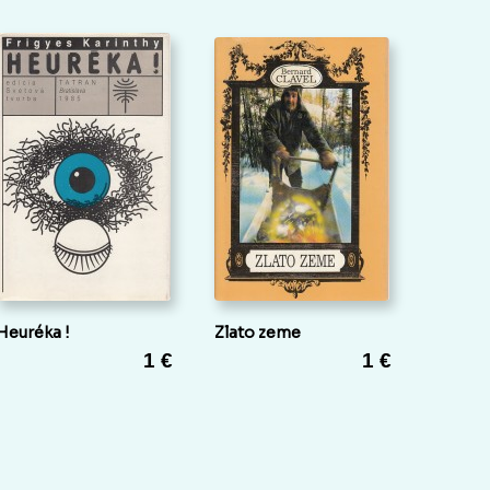
Heuréka !
Zlato zeme
1 €
1 €