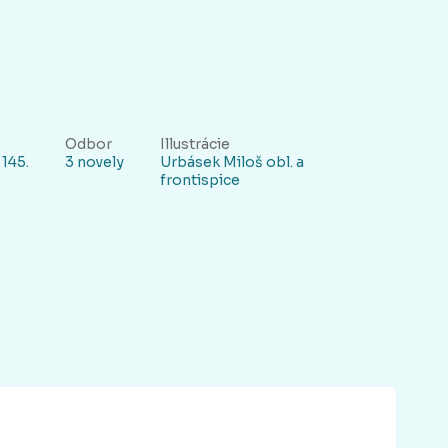
Odbor
Illustrácie
 145.
3 novely
Urbásek Miloš obl. a
frontispice