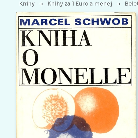
Knihy
Knihy za 1 Euro a menej
Bele
➔
➔