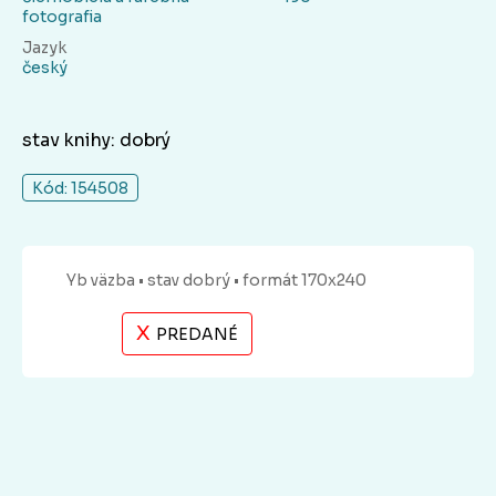
fotografia
Jazyk
český
stav knihy: dobrý
Kód: 154508
Yb
väzba
• stav dobrý
• formát 170x240
X
PREDANÉ