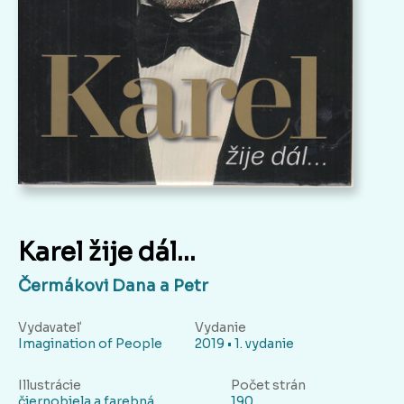
Karel žije dál…
Čermákovi Dana a Petr
Vydavateľ
Vydanie
Imagination of People
2019 • 1. vydanie
Illustrácie
Počet strán
čiernobiela a farebná
190