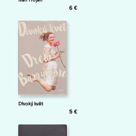
Ivan Trojan
6 €
Divoký květ
5 €