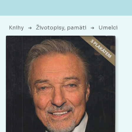
Knihy
Životopisy, pamäti
Umelci
➔
➔