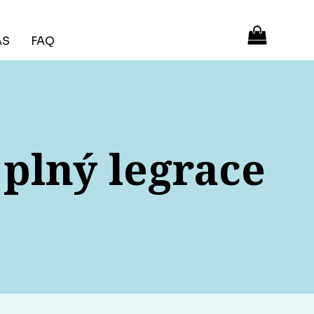
ÁS
FAQ
plný legrace