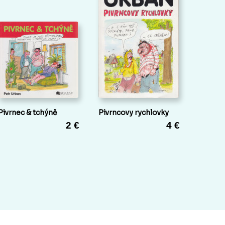
Pivrnec & tchýně
Pivrncovy rychlovky
2 €
4 €