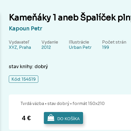
Kameňáky 1 aneb Špalíček pln
Kapoun Petr
Vydavateľ
Vydanie
Illustrácie
Počet strán
XYZ, Praha
2012
Urban Petr
199
stav knihy: dobrý
Kód: 154519
Tvrdá
väzba
• stav dobrý
• formát 150x210
4 €
DO KOŠÍKA