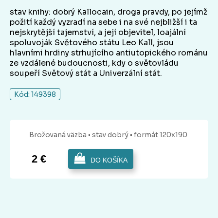
stav knihy: dobrý Kallocain, droga pravdy, po jejímž
požití každý vyzradí na sebe i na své nejbližší i ta
nejskrytější tajemství, a její objevitel, loajální
spoluvoják Světového státu Leo Kall, jsou
hlavními hrdiny strhujícího antiutopického románu
ze vzdálené budoucnosti, kdy o světovládu
soupeří Světový stát a Univerzální stát.
Kód: 149398
Brožovaná
väzba
• stav dobrý
• formát 120x190
2 €
DO KOŠÍKA