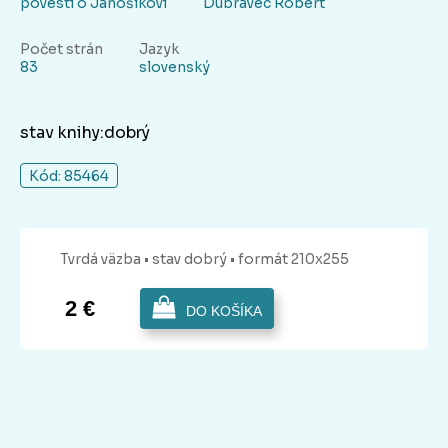
povesti o Jánošíkovi
Dúbravec Róbert
Počet strán
Jazyk
83
slovenský
stav knihy:dobrý
Kód: 85464
Tvrdá
väzba
• stav dobrý
• formát 210x255
2 €
DO KOŠÍKA