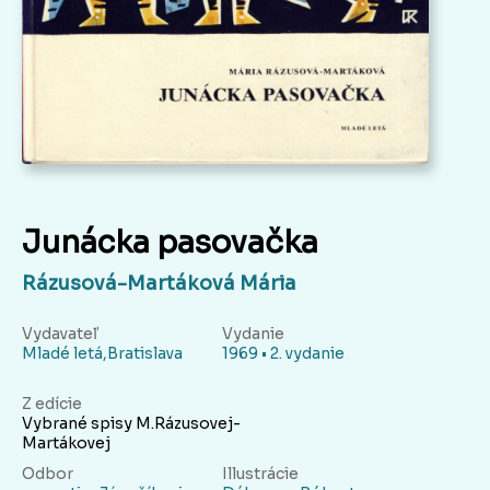
Junácka pasovačka
Rázusová-Martáková Mária
Vydavateľ
Vydanie
Mladé letá,Bratislava
1969 • 2. vydanie
Z edície
Vybrané spisy M.Rázusovej-
Martákovej
Odbor
Illustrácie