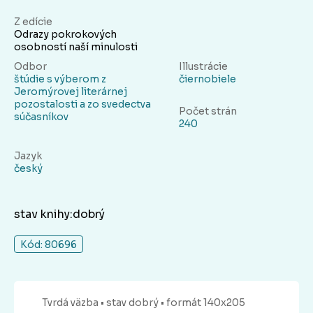
Z edície
Odrazy pokrokových
osobností naší minulosti
Odbor
Illustrácie
štúdie s výberom z
čiernobiele
Jeromýrovej literárnej
pozostalosti a zo svedectva
Počet strán
súčasníkov
240
Jazyk
český
stav knihy:dobrý
Kód: 80696
Tvrdá
väzba
• stav dobrý
• formát 140x205