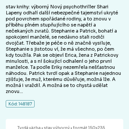
stav knihy: výborný Nový psychothriller Shari
Lapeny odhalí další nebezpečné tajemství ukryté
pod povrchem spořádané rodiny, a to znovu v
příběhu plném stupňujícího se napětí a
nečekaných zvratů. Stephanie a Patrick, bohatí a
spokojení manželé, se nedávno stali rodiči
dvojčat. Třebaže je péče o ně značně vysiluje,
Stephanie s jistotou ví, že má všechno, po čem
kdy toužila. Pak se objeví Erica, žena z Patrickovy
minulosti, a s ní šokující odhalení o jeho první
manželce. Ta podle Eriky nezemřela nešťastnou
náhodou. Patrick tvrdí opak a Stephanie najednou
zjišťuje, že muž, kterému důvěřuje, možná lže. A
možná i vraždil. A možná se to chystá udělat
znovu...
Kód: 148187
Tvrdá
väzba
• stav výborný
• formát 150x235