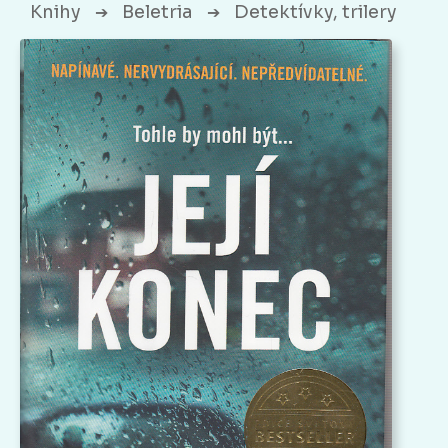
Knihy
Beletria
Detektívky, trilery
➔
➔