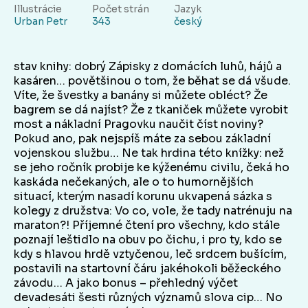
Illustrácie
Počet strán
Jazyk
Urban Petr
343
český
stav knihy: dobrý Zápisky z domácích luhů, hájů a
kasáren… povětšinou o tom, že běhat se dá všude.
Víte, že švestky a banány si můžete obléct? Že
bagrem se dá najíst? Že z tkaniček můžete vyrobit
most a nákladní Pragovku naučit číst noviny?
Pokud ano, pak nejspíš máte za sebou základní
vojenskou službu… Ne tak hrdina této knížky: než
se jeho ročník probije ke kýženému civilu, čeká ho
kaskáda nečekaných, ale o to humornějších
situací, kterým nasadí korunu ukvapená sázka s
kolegy z družstva: Vo co, vole, že tady natrénuju na
maraton?! Příjemné čtení pro všechny, kdo stále
poznají leštidlo na obuv po čichu, i pro ty, kdo se
kdy s hlavou hrdě vztyčenou, leč srdcem bušícím,
postavili na startovní čáru jakéhokoli běžeckého
závodu… A jako bonus – přehledný výčet
devadesáti šesti různých významů slova cip… No