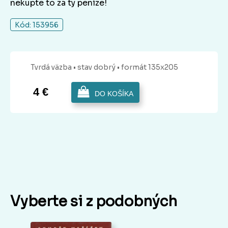
nekupte to za ty peníze!
Kód: 153956
Tvrdá
väzba
• stav dobrý
• formát 135x205
4 €
DO KOŠÍKA
Vyberte si z podobných