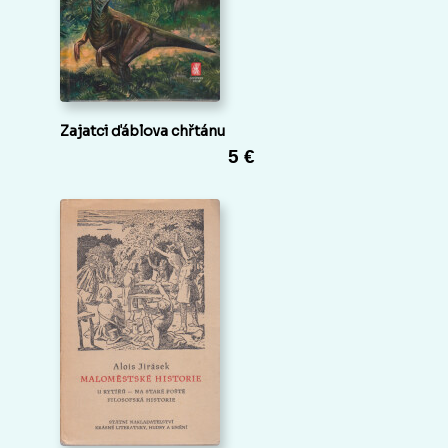
Zajatci ďáblova chřtánu
5 €