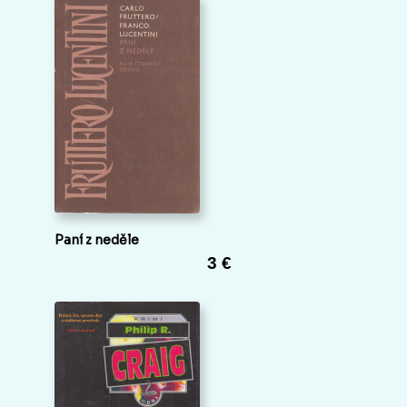
Paní z neděle
3 €