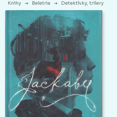
Knihy
Beletria
Detektívky, trilery
➔
➔