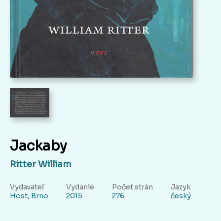
Jackaby
Ritter William
Vydavateľ
Vydanie
Počet strán
Jazyk
Host, Brno
2015
276
český