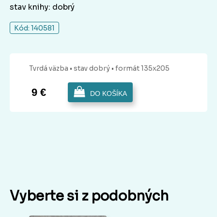
stav knihy: dobrý
Kód: 140581
Tvrdá
väzba
• stav dobrý
• formát 135x205
9 €
DO KOŠÍKA
Vyberte si z podobných