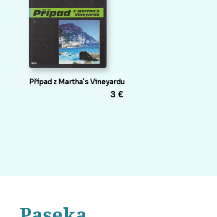
Případ z Martha´s Vineyardu
3 €
Paseka