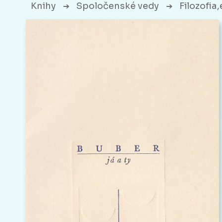
Knihy
Spoločenské vedy
Filozofia
➔
➔