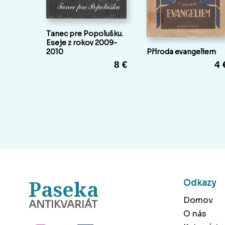
Tanec pre Popolušku.
Eseje z rokov 2009-
2010
Příroda evangeliem
8 €
4 
Paseka
Odkazy
Domov
ANTIKVARIÁT
O nás
BANSKÁ BYSTRICA