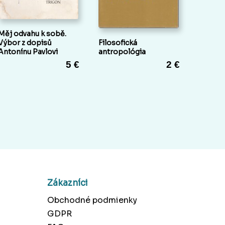
Měj odvahu k sobě.
Výbor z dopisů
Filosofická
Antonínu Pavlovi
antropológia
5 €
2 €
Zákazníci
Obchodné podmienky
GDPR