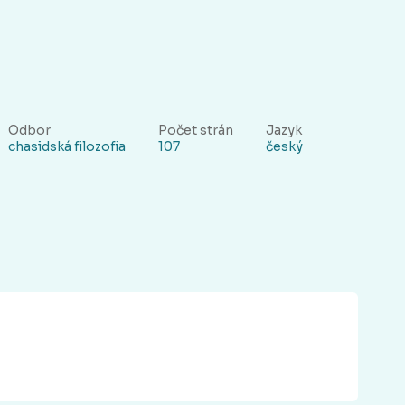
Odbor
Počet strán
Jazyk
chasidská filozofia
107
český