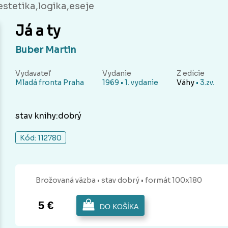
,estetika,logika,eseje
Já a ty
Buber Martin
Vydavateľ
Vydanie
Z edície
Mladá fronta Praha
1969 • 1. vydanie
Váhy
• 3.zv.
stav knihy:dobrý
Kód: 112780
Brožovaná
väzba
• stav dobrý
• formát 100x180
5 €
DO KOŠÍKA