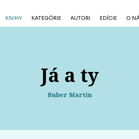
KNIHY
KATEGÓRIE
AUTORI
EDÍCIE
O N
Já a ty
Buber Martin