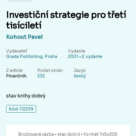
Investiční strategie pro třetí
tisíciletí
Kohout Pavel
Vydavateľ
Vydanie
Grada Publishing, Praha
2001 • 2. vydanie
Z edície
Počet strán
Jazyk
Finančník
232
český
stav knihy:dobrý
Kód: 112239
Brožovaná
väzba
• stav dobrý
• formát 145x205