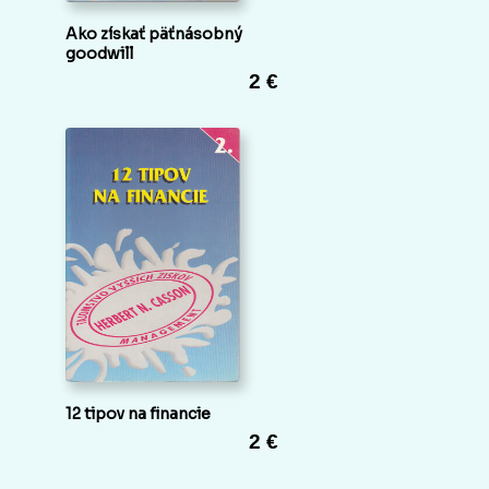
Ako získať päťnásobný
goodwill
2 €
12 tipov na financie
2 €