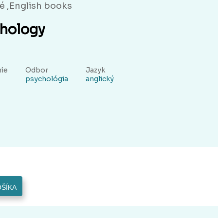
é ,English books
chology
ie
Odbor
Jazyk
psychológia
anglický
OŠÍKA