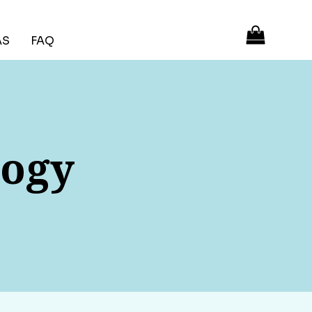
ÁS
FAQ
logy