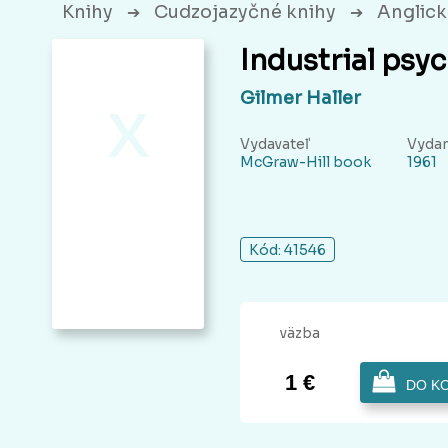
Knihy
Cudzojazyčné knihy
Anglick
➔
➔
Industrial psy
x
Gilmer Haller
Vydavateľ
Vydan
McGraw-Hill book
1961
Kód: 41546
väzba
1 €
DO K