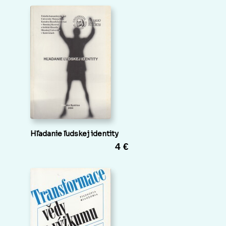
Hľadanie ľudskej identity
4 €