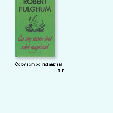
Čo by som bol rád napísal
3 €