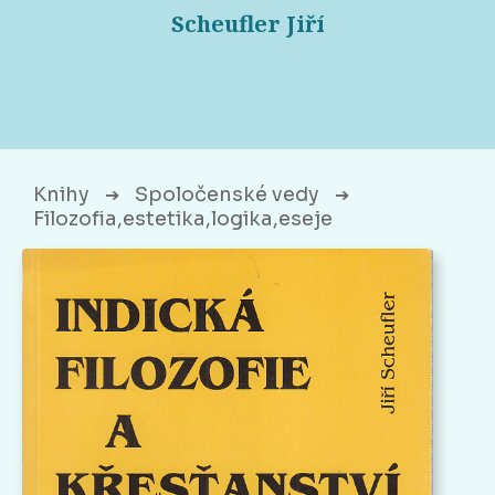
Scheufler Jiří
Knihy
Spoločenské vedy
➔
➔
Filozofia,estetika,logika,eseje