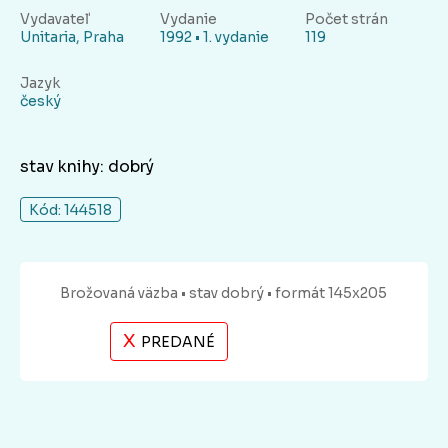
Vydavateľ
Vydanie
Počet strán
Unitaria, Praha
1992 • 1. vydanie
119
Jazyk
český
stav knihy: dobrý
Kód: 144518
Brožovaná
väzba
• stav dobrý
• formát 145x205
X
PREDANÉ