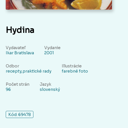
Hydina
Vydavateľ
Vydanie
Ikar Bratislava
2001
Odbor
Illustrácie
recepty,praktické rady
farebné foto
Počet strán
Jazyk
96
slovenský
Kód: 69478