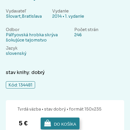
Vydavateľ
Vydanie
Slovart,Bratislava
2014 • 1. vydanie
Odbor
Počet strán
Pálfyovská hrobka skrýva
246
šokujúce tajomstvo
Jazyk
slovenský
stav knihy: dobrý
Kód: 134481
Tvrdá
väzba
• stav dobrý
• formát 150x235
5 €
DO KOŠÍKA