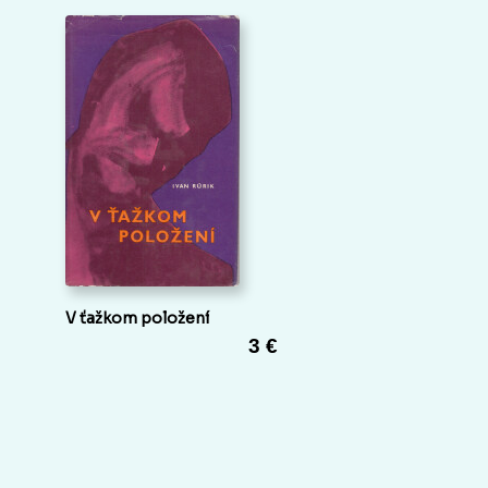
V ťažkom položení
3 €