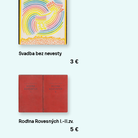
Svadba bez nevesty
3 €
Rodina Rovesných I.-II.zv.
5 €