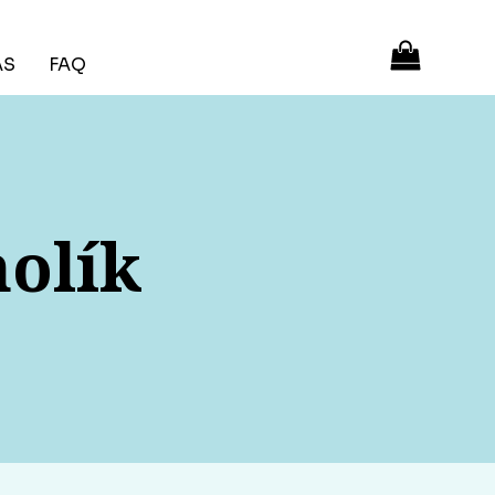
ÁS
FAQ
molík