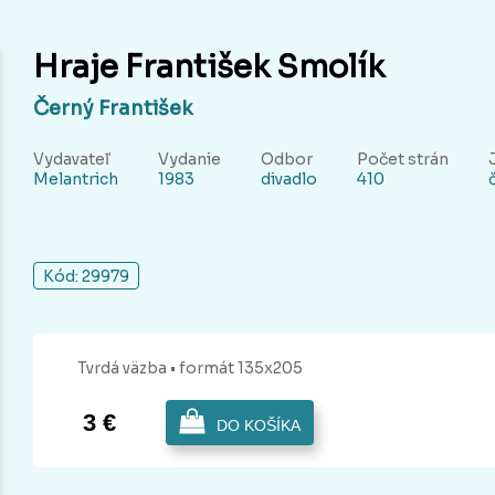
Hraje František Smolík
Černý František
Vydavateľ
Vydanie
Odbor
Počet strán
Melantrich
1983
divadlo
410
Kód: 29979
Tvrdá
väzba
• formát 135x205
3 €
DO KOŠÍKA