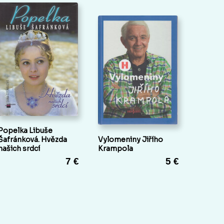
Popelka Libuše
Šafránková. Hvězda
Vylomeniny Jiřího
našich srdcí
Krampola
7 €
5 €