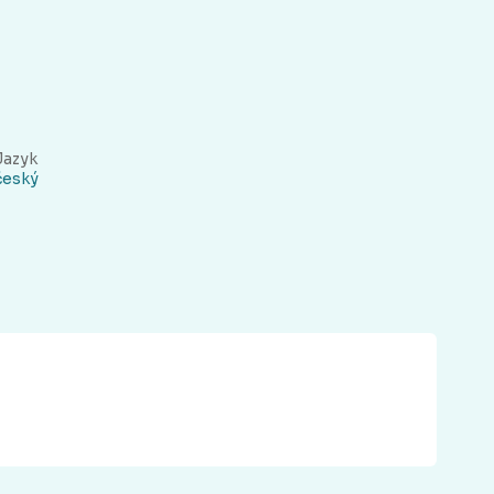
Jazyk
český