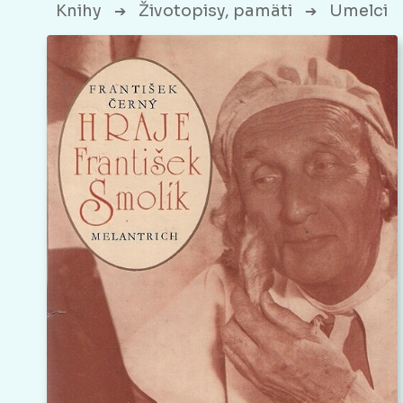
Knihy
Životopisy, pamäti
Umelci
➔
➔