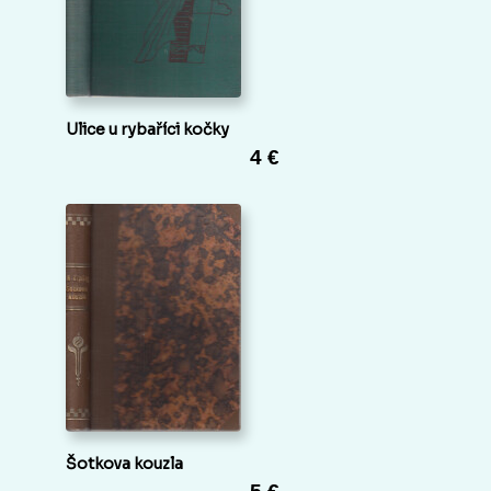
Ulice u rybaříci kočky
4 €
Šotkova kouzla