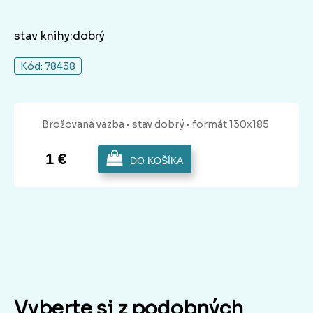
stav knihy:dobrý
Kód: 78438
Brožovaná
väzba
• stav dobrý
• formát 130x185
1 €
DO KOŠÍKA
Vyberte si z podobných