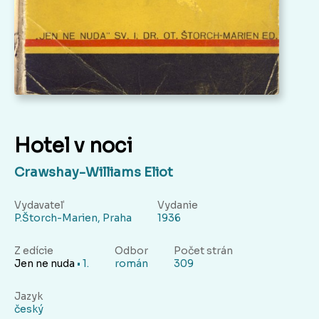
Hotel v noci
Crawshay-Williams Eliot
Vydavateľ
Vydanie
P.Štorch-Marien, Praha
1936
Z edície
Odbor
Počet strán
Jen ne nuda
• 1.
román
309
Jazyk
český