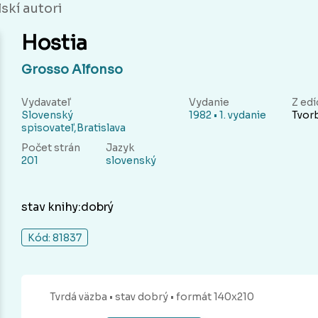
skí autori
Hostia
Grosso Alfonso
Vydavateľ
Vydanie
Z edí
Slovenský
1982 • 1. vydanie
Tvor
spisovateľ,Bratislava
Počet strán
Jazyk
201
slovenský
stav knihy:dobrý
Kód: 81837
Tvrdá
väzba
• stav dobrý
• formát 140x210