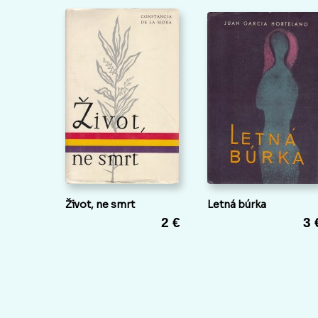
Život, ne smrt
Letná búrka
2 €
3 