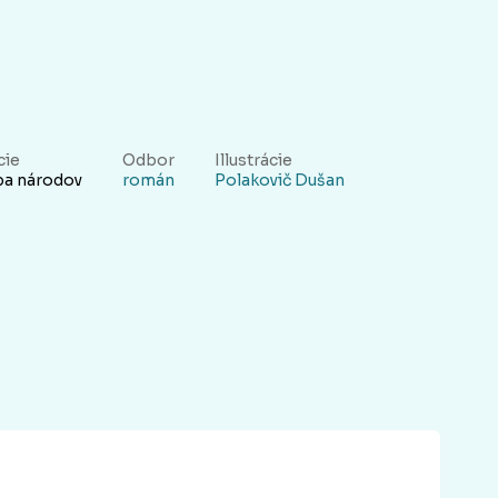
cie
Odbor
Illustrácie
ba národov
román
Polakovič Dušan