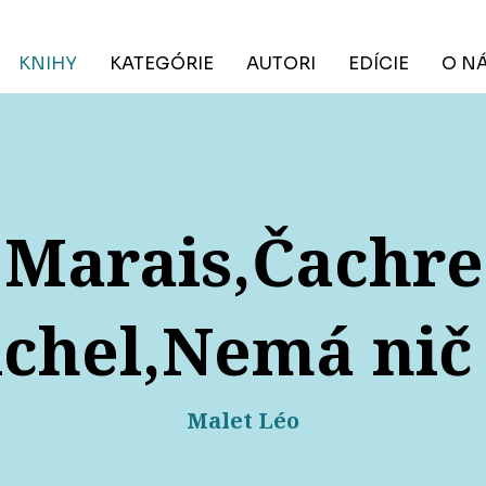
KNIHY
KATEGÓRIE
AUTORI
EDÍCIE
O N
Marais,Čachre
ichel,Nemá nič
Malet Léo