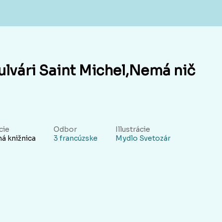
ulvári Saint Michel,Nemá nič
cie
Odbor
Illustrácie
á knižnica
3 francúzske
Mydlo Svetozár