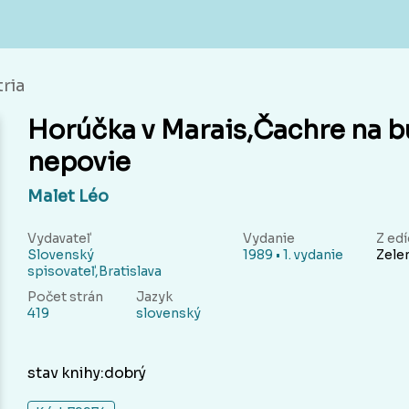
tria
Horúčka v Marais,Čachre na b
nepovie
Malet Léo
Vydavateľ
Vydanie
Z edí
Slovenský
1989 • 1. vydanie
Zelen
spisovateľ,Bratislava
Počet strán
Jazyk
419
slovenský
stav knihy:dobrý