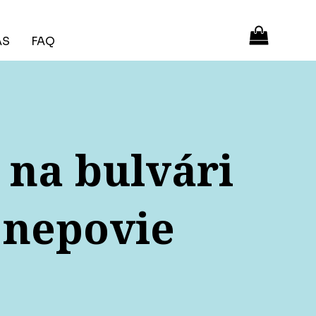
ÁS
FAQ
 na bulvári
 nepovie