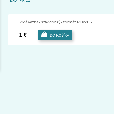
Kód: 79974
Tvrdá
väzba
• stav dobrý
• formát 130x205
1 €
DO KOŠÍKA