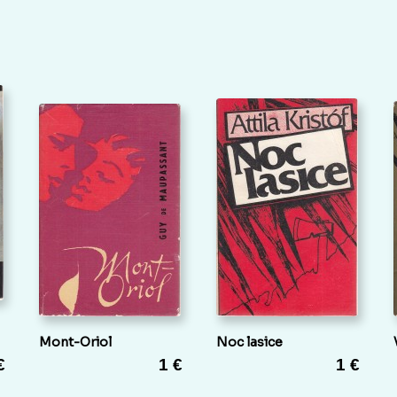
Mont-Oriol
Noc lasice
€
1 €
1 €