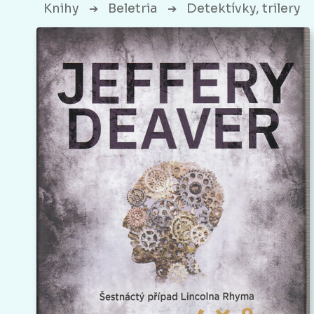
Knihy
Beletria
Detektívky, trilery
➔
➔