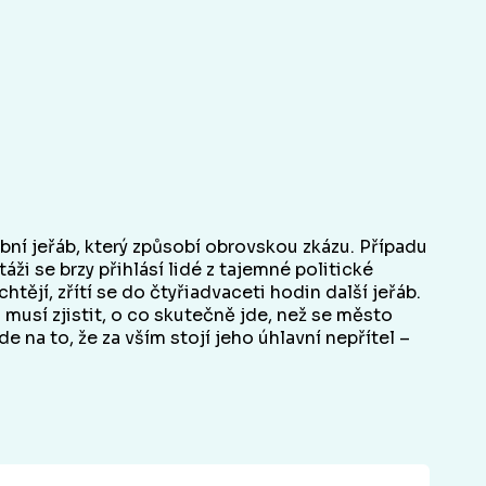
ební jeřáb, který způsobí obrovskou zkázu. Případu
ži se brzy přihlásí lidé z tajemné politické
tějí, zřítí se do čtyřiadvaceti hodin další jeřáb.
musí zjistit, o co skutečně jde, než se město
e na to, že za vším stojí jeho úhlavní nepřítel –