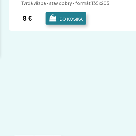
Tvrdá
väzba
• stav dobrý
• formát 135x205
8 €
DO KOŠÍKA