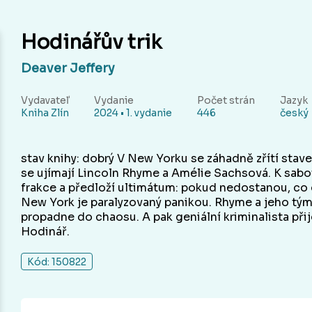
Hodinářův trik
Deaver Jeffery
Vydavateľ
Vydanie
Počet strán
Jazyk
Kniha Zlín
2024 • 1. vydanie
446
český
stav knihy: dobrý V New Yorku se záhadně zřítí stav
se ujímají Lincoln Rhyme a Amélie Sachsová. K sabotá
frakce a předloží ultimátum: pokud nedostanou, co ch
New York je paralyzovaný panikou. Rhyme a jeho tým 
propadne do chaosu. A pak geniální kriminalista přijd
Hodinář.
Kód: 150822