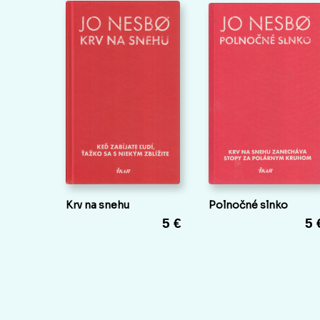
Krv na snehu
Polnočné slnko
5 €
5 