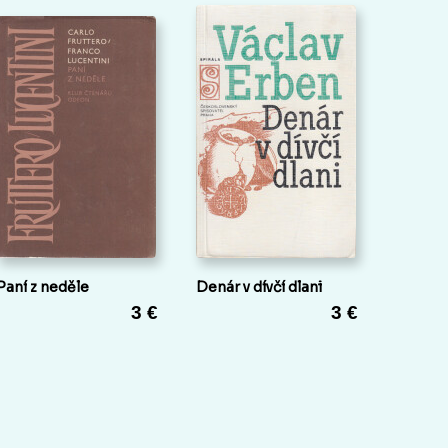
Paní z neděle
Denár v dívčí dlani
3 €
3 €