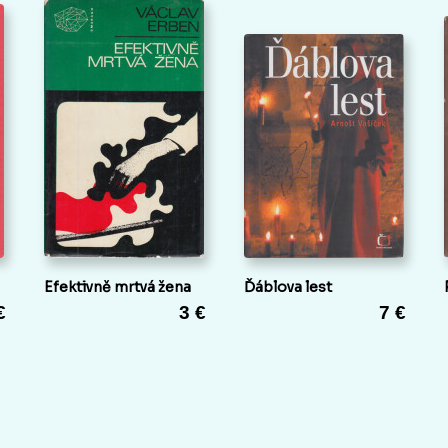
Efektivně mrtvá žena
Ďáblova lest
€
3 €
7 €