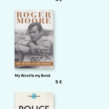
My Word is my Bond
5 €