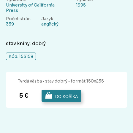
University of California
1995
Press
Počet strán
Jazyk
339
anglický
stav knihy: dobrý
Kód: 153159
Tvrdá
väzba
• stav dobrý
• formát 150x235
5 €
DO KOŠÍKA