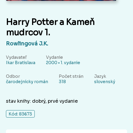
Harry Potter a Kameň
mudrcov 1.
Rowlingová J.K.
Vydavateľ
Vydanie
Ikar Bratislava
2000 • 1. vydanie
Odbor
Počet strán
Jazyk
čarodejnícky román
318
slovenský
stav knihy: dobrý, prvé vydanie
Kód: 83673