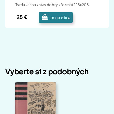
Tvrdá
väzba
• stav dobrý
• formát 125x205
25 €
DO KOŠÍKA
Vyberte si z podobných