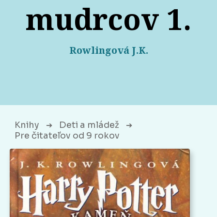
mudrcov 1.
Rowlingová J.K.
Knihy
Deti a mládež
➔
➔
Pre čitateľov od 9 rokov