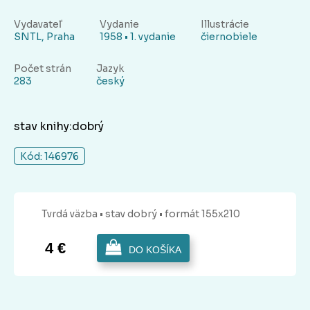
Vydavateľ
Vydanie
Illustrácie
SNTL, Praha
1958 • 1. vydanie
čiernobiele
Počet strán
Jazyk
283
český
stav knihy:dobrý
Kód: 146976
Tvrdá
väzba
• stav dobrý
• formát 155x210
4 €
DO KOŠÍKA