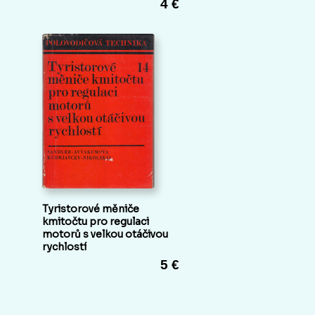
4 €
Tyristorové měniče
kmitočtu pro regulaci
motorů s velkou otáčivou
rychlostí
5 €