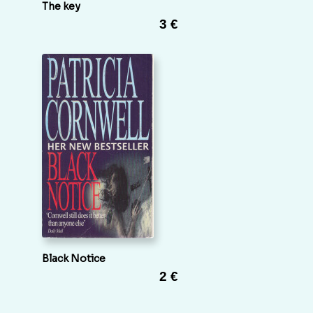
The key
3 €
Black Notice
2 €