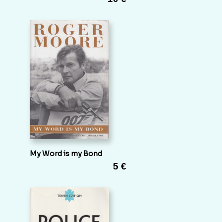
My Word is my Bond
5 €