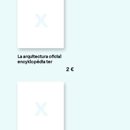
x
La arquitectura oficial
encyklopédia ter
2 €
x