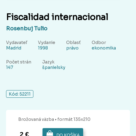
Fiscalidad internacional
Rosenbuj Tulio
Vydavateľ
Vydanie
Oblasť
Odbor
Madrid
1998
právo
ekonomika
Počet strán
Jazyk
147
španielsky
Kód: 52211
Brožovaná
väzba
• formát 135x210
2 €
DO KOŠÍKA