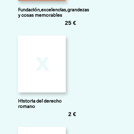
Fundación,excelencias,grandezas
y cosas memorables
25 €
x
Historia del derecho
romano
2 €