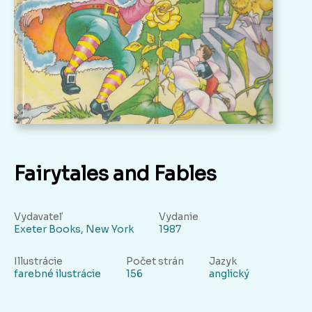
Fairytales and Fables
Vydavateľ
Vydanie
Exeter Books, New York
1987
Illustrácie
Počet strán
Jazyk
farebné ilustrácie
156
anglický