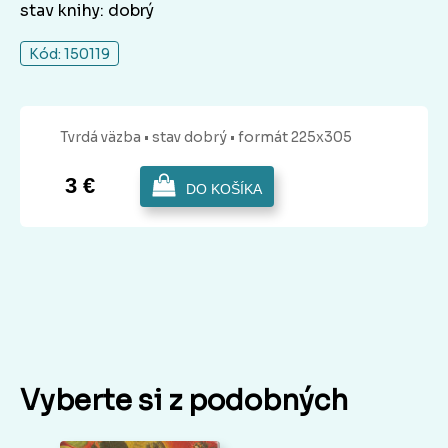
stav knihy: dobrý
Kód: 150119
Tvrdá
väzba
• stav dobrý
• formát 225x305
3 €
DO KOŠÍKA
Vyberte si z podobných