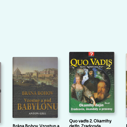
Quo vadis 2. Okamihy
Brána Bohov. Vzostup a
dejín. Zradcovia,