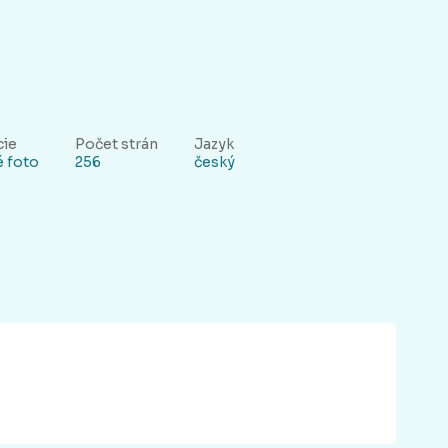
cie
Počet strán
Jazyk
é foto
256
český