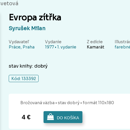
svetová
Evropa zítřka
Syrušek Milan
Vydavateľ
Vydanie
Z edície
Illustrá
Práce, Praha
1977 • 1. vydanie
Kamarát
farebn
stav knihy: dobrý
Kód: 133392
Brožovaná
väzba
• stav dobrý
• formát 110x180
4 €
DO KOŠÍKA