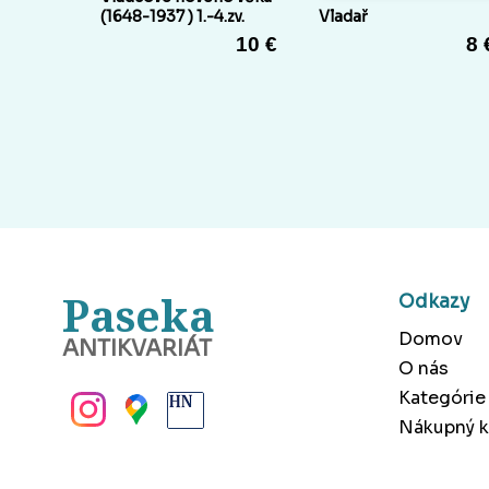
(1648-1937 ) 1.-4.zv.
Vladař
10 €
8 
Paseka
Odkazy
Domov
ANTIKVARIÁT
O nás
BANSKÁ BYSTRICA
Kategórie
Nákupný k