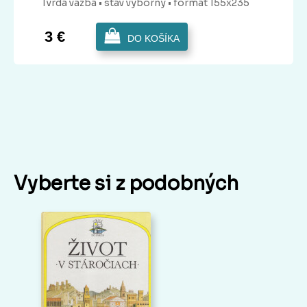
Tvrdá
väzba
• stav výborný
• formát 155x235
3 €
DO KOŠÍKA
Vyberte si z podobných