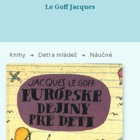
Le Goff Jacques
Knihy
Deti a mládež
Náučné
➔
➔