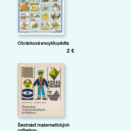
Obrázková encyklopédia
2 €
Šestnásť matematických
príbehov