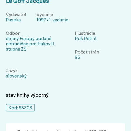
Le Goff Jacques
Vydavateľ
Vydanie
Paseka
1997 • 1. vydanie
Odbor
Illustrácie
dejiny Európy podané
Poš Petr il.
netradične pre žiakov II.
stupňa ZŠ
Počet strán
95
Jazyk
slovenský
stav knihy výborný
Kód: 55303