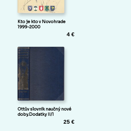
Kto je kto v Novohrade
1999-2000
4 €
Ottův slovník naučný nové
doby.Dodatky II/1
25 €