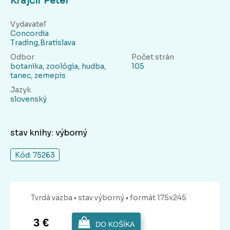
Krajčír Peter
Vydavateľ
Concordia
Trading,Bratislava
Odbor
Počet strán
botanika, zoológia, hudba,
105
tanec, zemepis
Jazyk
slovenský
stav knihy: výborný
Kód: 75263
Tvrdá
väzba
• stav výborný
• formát 175x245
3 €
DO KOŠÍKA