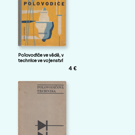
Polovodiče ve vědě, v
technice ve vojenství
4 €