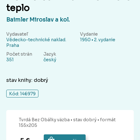
teplo
Baimler Miroslav a kol.
Vydavateľ
Vydanie
Vědecko-technické naklad.
1950 • 2. vydanie
Praha
Počet strán
Jazyk
351
český
stav knihy: dobrý
Kód: 146979
Tvrdá Bez Obálky
väzba
• stav dobrý
• formát
155x205