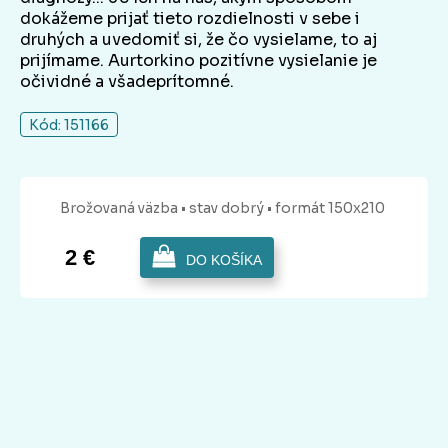
dokážeme prijať tieto rozdielnosti v sebe i
druhých a uvedomiť si, že čo vysielame, to aj
prijímame. Aurtorkino pozitívne vysielanie je
očividné a všadeprítomné.
Kód: 151166
Brožovaná
väzba
• stav dobrý
• formát 150x210
2 €
DO KOŠÍKA