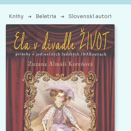
Knihy
Beletria
Slovenskí autori
➔
➔