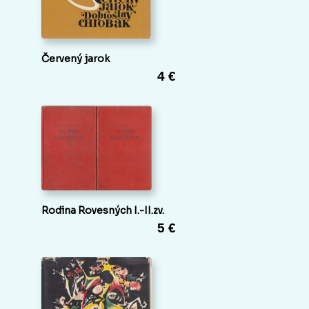
Červený jarok
4 €
Rodina Rovesných I.-II.zv.
5 €