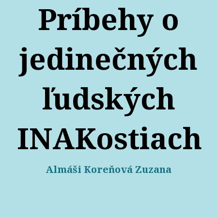
Príbehy o
jedinečných
ľudských
INAKostiach
Almáši Koreňová Zuzana