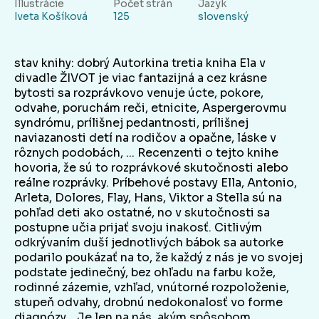
Illustrácie
Počet strán
Jazyk
Iveta Košíková
125
slovenský
stav knihy: dobrý Autorkina tretia kniha Ela v
divadle ŽIVOT je viac fantazijná a cez krásne
bytosti sa rozprávkovo venuje úcte, pokore,
odvahe, poruchám reči, etnicite, Aspergerovmu
syndrómu, prílišnej pedantnosti, prílišnej
naviazanosti detí na rodičov a opačne, láske v
rôznych podobách, ... Recenzenti o tejto knihe
hovoria, že sú to rozprávkové skutočnosti alebo
reálne rozprávky. Príbehové postavy Ella, Antonio,
Arleta, Dolores, Flay, Hans, Viktor a Stella sú na
pohľad deti ako ostatné, no v skutočnosti sa
postupne učia prijať svoju inakosť. Citlivým
odkrývaním duší jednotlivých bábok sa autorke
podarilo poukázať na to, že každý z nás je vo svojej
podstate jedinečný, bez ohľadu na farbu kože,
rodinné zázemie, vzhľad, vnútorné rozpoloženie,
stupeň odvahy, drobnú nedokonalosť vo forme
diagnózy... Je len na nás, akým spôsobom