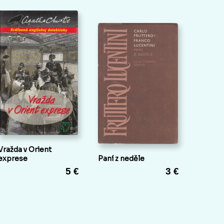
Vražda v Orient
exprese
Paní z neděle
5 €
3 €