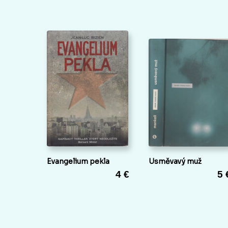
Evangelium pekla
Usměvavý muž
4 €
5 