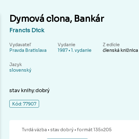
Dymová clona, Bankár
Francis Dick
Vydavateľ
Vydanie
Z edície
Pravda Bratislava
1987 • 1. vydanie
ćlenská knižnica
Jazyk
slovenský
stav knihy:dobrý
Kód: 77907
Tvrdá
väzba
• stav dobrý
• formát 135x205