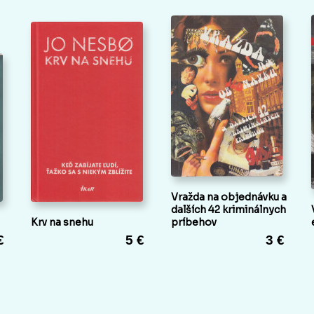
Vražda na objednávku a
dalších 42 kriminálnych
Krv na snehu
príbehov
€
5 €
3 €