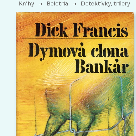
Knihy
Beletria
Detektívky, trilery
➔
➔