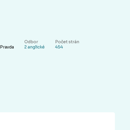
Odbor
Počet strán
 Pravda
2 anglické
454