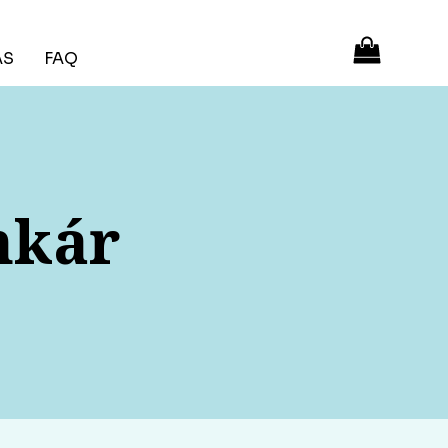
ÁS
FAQ
nkár