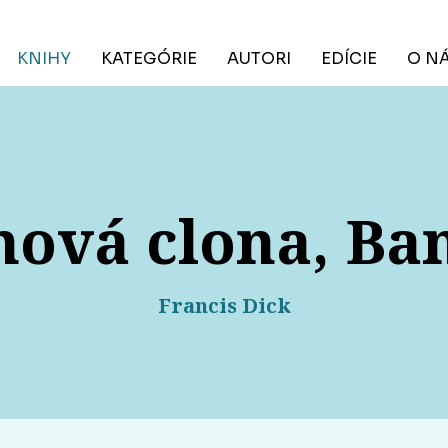
KNIHY
KATEGÓRIE
AUTORI
EDÍCIE
O N
ová clona, Ba
Francis Dick