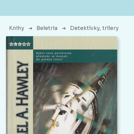
Knihy
Beletria
Detektívky, trilery
➔
➔