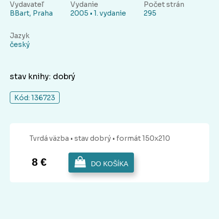
Vydavateľ
Vydanie
Počet strán
BBart, Praha
2005 • 1. vydanie
295
Jazyk
český
stav knihy: dobrý
Kód: 136723
Tvrdá
väzba
• stav dobrý
• formát 150x210
8 €
DO KOŠÍKA