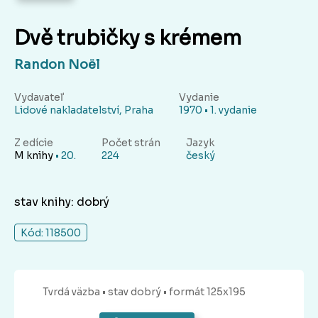
Dvě trubičky s krémem
Randon Noël
Vydavateľ
Vydanie
Lidové nakladatelství, Praha
1970 • 1. vydanie
Z edície
Počet strán
Jazyk
M knihy
• 20.
224
český
stav knihy: dobrý
Kód: 118500
Tvrdá
väzba
• stav dobrý
• formát 125x195