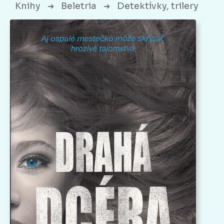
Knihy
Beletria
Detektívky, trilery
➔
➔