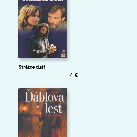
Strážce duší
4 €