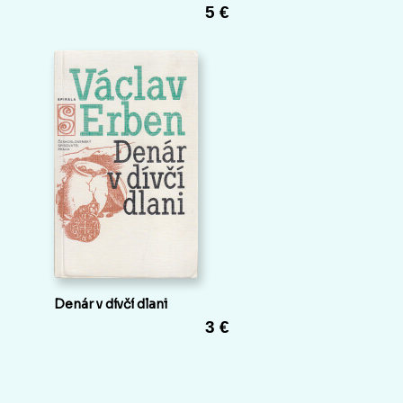
5 €
Denár v dívčí dlani
3 €