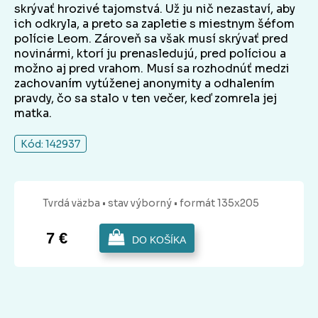
skrývať hrozivé tajomstvá. Už ju nič nezastaví, aby
ich odkryla, a preto sa zapletie s miestnym šéfom
polície Leom. Zároveň sa však musí skrývať pred
novinármi, ktorí ju prenasledujú, pred políciou a
možno aj pred vrahom. Musí sa rozhodnúť medzi
zachovaním vytúženej anonymity a odhalením
pravdy, čo sa stalo v ten večer, keď zomrela jej
matka.
Kód: 142937
Tvrdá
väzba
• stav výborný
• formát 135x205
7 €
DO KOŠÍKA