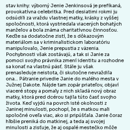
stav knihy: výborný Jenie Jenkinsová je prefíkaná,
provokatívna celebritka. Pred desiatimi rokmi ju
odsúdili za vraždu vlastnej matky, krásky z vyššej
spoločnosti, ktorá vystriedala viacerých bohatých
manželov a bola známa charitatívnou činnosťou.
Keďže sa dodatočne zistí, že s dôkazovým
materiálom sa v kriminalistickom laboratóriu
manipulovalo, Jenie prepustia z väzenia.
Pochybnosti však zostávajú, a tak si Janie za
pomoci svojho právnika zmení identitu a rozhodne
sa konať na vlastnú päsť. Stále ju však
prenasleduje neistota, či skutočne nevraždila
ona... Pátranie privedie Janie do malého mesta v
Južnej Dakote. Nájde tam zopár priateľov, objaví
viaceré stopy a pomaly z nich skladá nový obraz
matky, ktorá pred dcérou tajila túto časť svojho
života. Keď vyjdú na povrch isté okolnosti z
Janinej minulosti, pochopí, že s matkou mali
spoločné oveľa viac, ako si pripúšťala. Janie čoraz
hlbšie preniká do matkinej, a teda aj svojej
minulosti a zisťuje, že aj ospalé mestečko môže