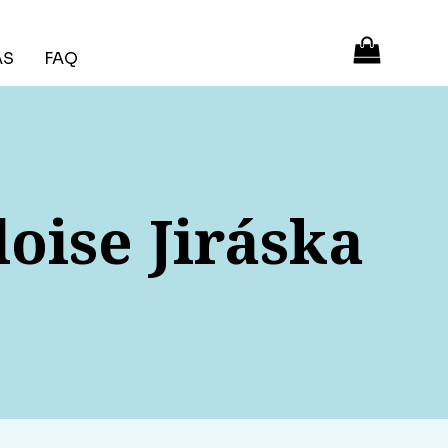
ÁS
FAQ
oise Jiráska