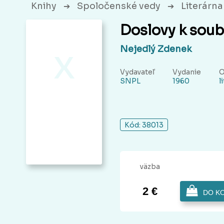
Knihy
Spoločenské vedy
Literárna 
➔
➔
Doslovy k soub
x
Nejedlý Zdenek
Vydavateľ
Vydanie
O
SNPL
1960
l
Kód: 38013
väzba
2 €
DO K