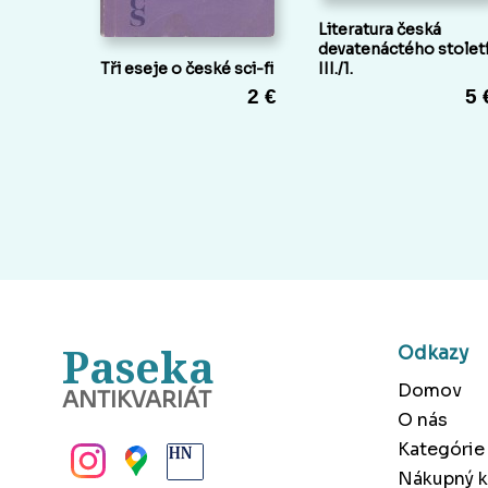
Literatura česká
devatenáctého stolet
Tři eseje o české sci-fi
III./1.
2 €
5 
Paseka
Odkazy
Domov
ANTIKVARIÁT
O nás
BANSKÁ BYSTRICA
Kategórie
Nákupný k