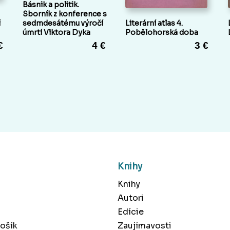
Básnik a politik.
Sborník z konference s
í
sedmdesátému výročí
Literární atlas 4.
úmrtí Viktora Dyka
Pobělohorská doba
€
4 €
3 €
Knihy
Knihy
Autori
Edície
ošík
Zaujímavosti