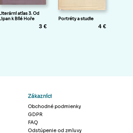
Literární atlas 3. Od
Lipan k Bílé Hoře
Portréty a studie
3 €
4 €
Zákazníci
Obchodné podmienky
GDPR
FAQ
Odstúpenie od zmluvy