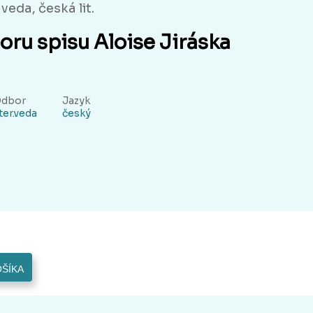
veda, česká lit.
oru spisu Aloise Jiráska
dbor
Jazyk
iter.veda
český
OŠÍKA