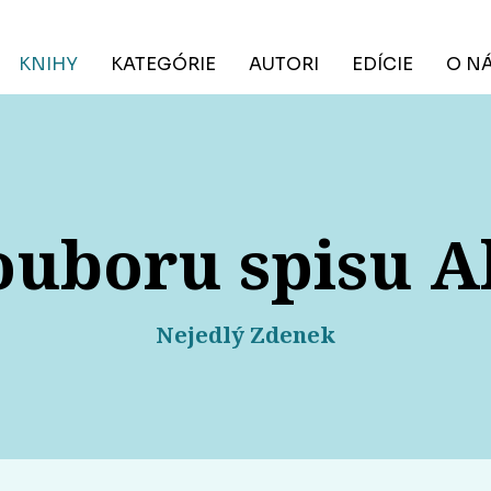
KNIHY
KATEGÓRIE
AUTORI
EDÍCIE
O N
ouboru spisu Al
Nejedlý Zdenek