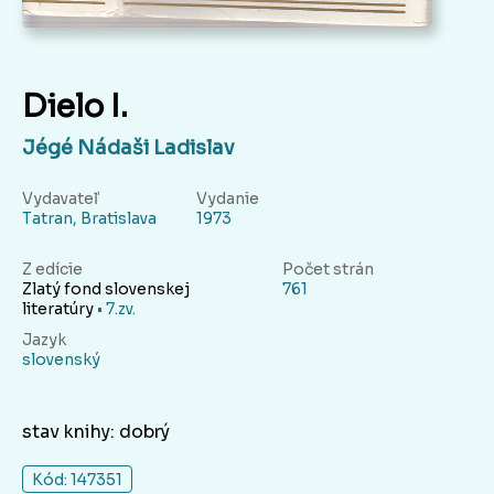
Dielo I.
Jégé Nádaši Ladislav
Vydavateľ
Vydanie
Tatran, Bratislava
1973
Z edície
Počet strán
Zlatý fond slovenskej
761
literatúry
• 7.zv.
Jazyk
slovenský
stav knihy: dobrý
Kód: 147351