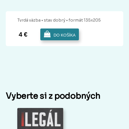
Tvrdá
väzba
• stav dobrý
• formát 135x205
4 €
DO KOŠÍKA
Vyberte si z podobných