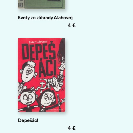
Kvety zo záhrady Alahovej
4 €
Depešáci
4 €