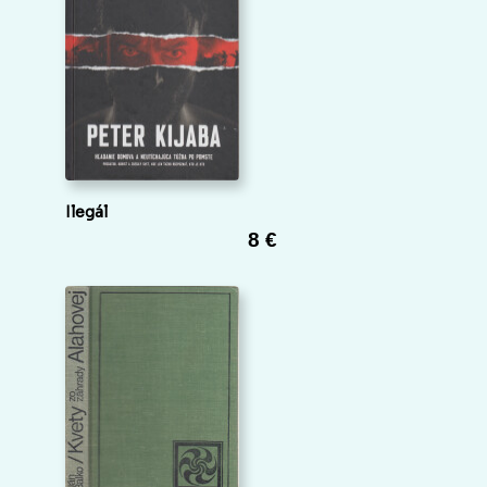
Ilegál
8 €