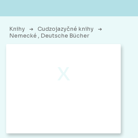
Knihy
Cudzojazyčné knihy
➔
➔
Nemecké , Deutsche Bücher
x