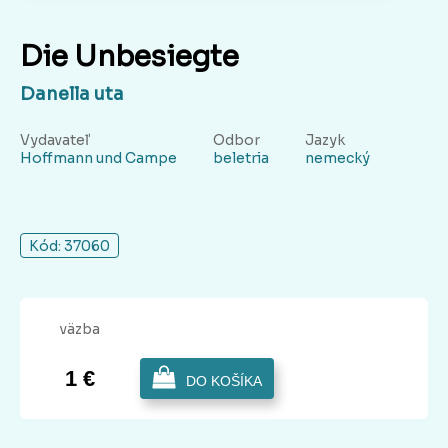
Die Unbesiegte
Danella uta
Vydavateľ
Odbor
Jazyk
Hoffmann und Campe
beletria
nemecký
Kód: 37060
väzba
1 €
DO KOŠÍKA