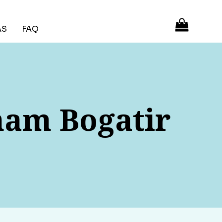
ÁS
FAQ
ham Bogatir