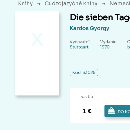
Knihy
Cudzojazyčné knihy
Nemeck
➔
➔
Die sieben Ta
x
Kardos Gyorgy
Vydavateľ
Vydanie
O
Stuttgart
1970
b
Kód: 33025
väzba
1 €
DO K