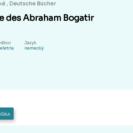
é , Deutsche Bücher
ge des Abraham Bogatir
dbor
Jazyk
eletria
nemecký
OŠÍKA