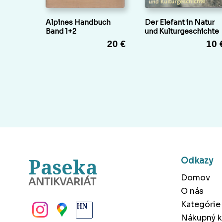
Alpines Handbuch
Der Elefant in Natur
Band 1+2
und Kulturgeschichte
20 €
10 
Paseka
Odkazy
Domov
ANTIKVARIÁT
O nás
BANSKÁ BYSTRICA
Kategórie
Nákupný k