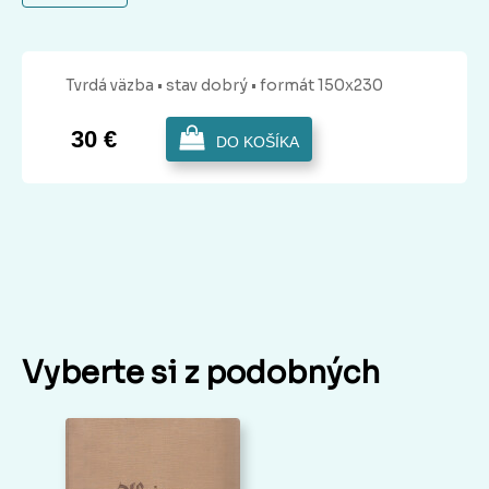
Tvrdá
väzba
• stav dobrý
• formát 150x230
30 €
DO KOŠÍKA
Vyberte si z podobných