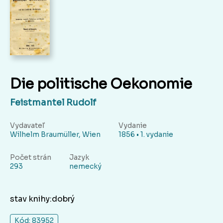
Die politische Oekonomie
Feistmantel Rudolf
Vydavateľ
Vydanie
Wilhelm Braumüller, Wien
1856 • 1. vydanie
Počet strán
Jazyk
293
nemecký
stav knihy:dobrý
Kód: 83952