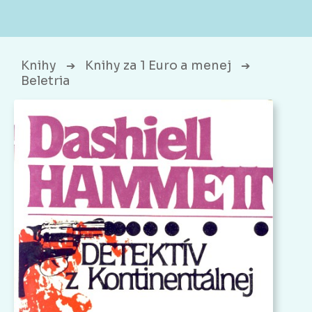
Knihy
Knihy za 1 Euro a menej
➔
➔
Beletria