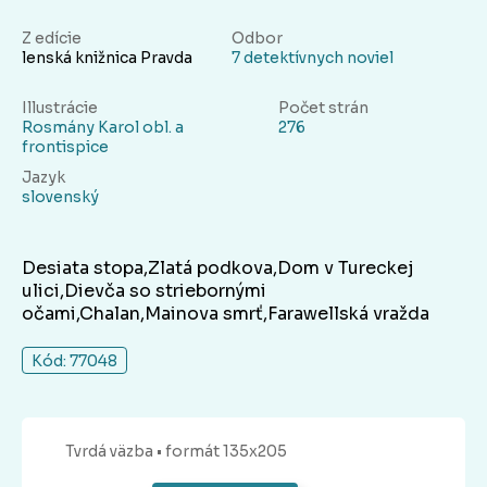
Z edície
Odbor
lenská knižnica Pravda
7 detektívnych noviel
Illustrácie
Počet strán
Rosmány Karol obl. a
276
frontispice
Jazyk
slovenský
Desiata stopa,Zlatá podkova,Dom v Tureckej
ulici,Dievča so striebornými
očami,Chalan,Mainova smrť,Farawellská vražda
Kód: 77048
Tvrdá
väzba
• formát 135x205